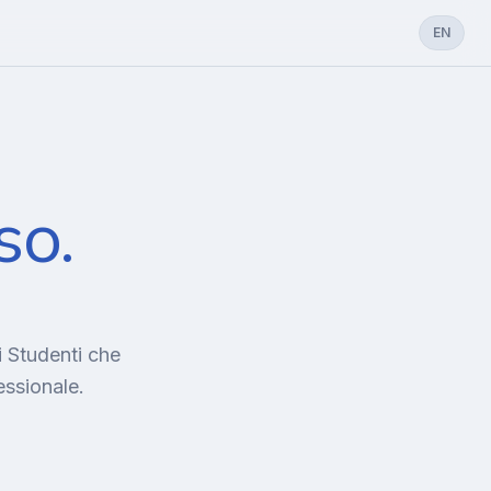
EN
so.
i Studenti che
essionale.